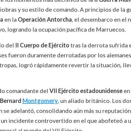
obras y su estilo de comando. A principios de la g
da
en la
Operación Antorcha
, el desembarco en el 
ivo, logrando la ocupación pacífica de Marruecos.
do del
II Cuerpo de Ejército
tras la derrota sufrida 
es fueron duramente derrotadas por los alemanes.
tropas, logró rápidamente revertir la situación, lle
ado comandante del
VII Ejército estadounidense
en 
 Bernard
Montgomery
, un aliado británico. Los do
n se adelantó, consolidando aún más su reputación
a un incidente controvertido en el que abofeteó a 
mporal al mando del VII Ejército.