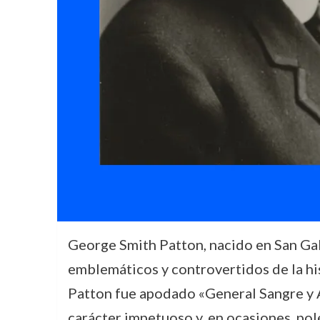
George Smith Patton, nacido en San Gabr
emblemáticos y controvertidos de la hi
Patton fue apodado «General Sangre y A
carácter impetuoso y, en ocasiones, polé