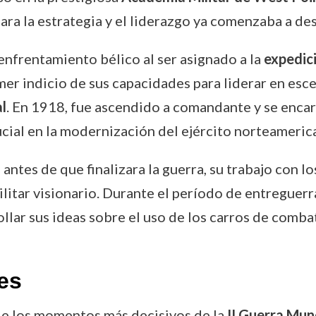
ara la estrategia y el liderazgo ya comenzaba a de
enfrentamiento bélico al ser asignado a la
expedici
mer indicio de sus capacidades para liderar en esc
l
. En 1918, fue ascendido a comandante y se enca
cial en la modernización del ejército norteameric
antes de que finalizara la guerra, su trabajo con l
litar visionario. Durante el período de entreguerra
llar sus ideas sobre el uso de los carros de comba
es
de los momentos más decisivos de la
II Guerra Mun