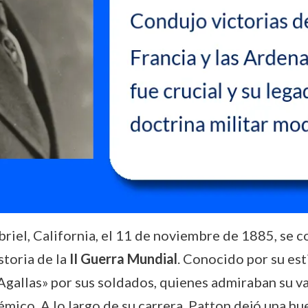
iel, California, el 11 de noviembre de 1885, se c
storia de la
II Guerra Mundial
. Conocido por su esti
gallas» por sus soldados, quienes admiraban su v
mico. A lo largo de su carrera, Patton dejó una huel