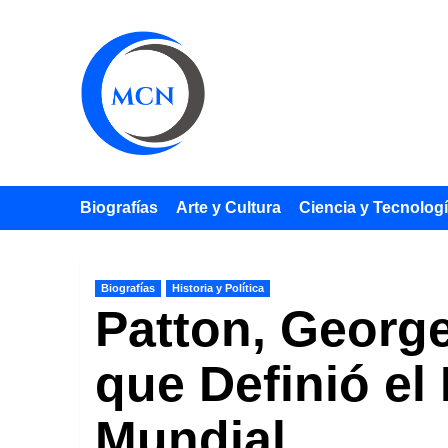
Saltar
al
contenido
Biografías
Arte y Cultura
Ciencia y Tecnolog
Biografías
Historia y Política
Patton, George
que Definió el 
Mundial