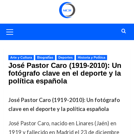
Saltar
al
contenido
Menú
primario
Arte y Cultura
Biografías
Deportes
Historia y Política
José Pastor Caro (1919-2010): Un
fotógrafo clave en el deporte y la
política española
José Pastor Caro (1919-2010): Un fotógrafo
clave en el deporte y la política española
José Pastor Caro, nacido en Linares (Jaén) en
1919 y fallecido en Madrid el 23 de diciembre