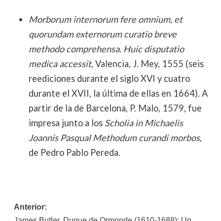
Morborum internorum fere omnium, et
quorundam externorum curatio breve
methodo comprehensa. Huic disputatio
medica accessit
, Valencia, J. Mey, 1555 (seis
reediciones durante el siglo XVI y cuatro
durante el XVII, la última de ellas en 1664). A
partir de la de Barcelona, P. Malo, 1579, fue
impresa junto a los
Scholia in Michaelis
Joannis Pasqual Methodum curandi morbos
,
de Pedro Pablo Pereda.
Navegación
Anterior:
James Butler, Duque de Ormonde (1610-1688): Un