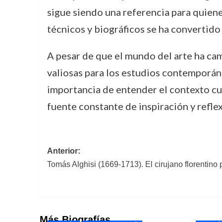
sigue siendo una referencia para quienes
técnicos y biográficos se ha convertido
A pesar de que el mundo del arte ha ca
valiosas para los estudios contemporáne
importancia de entender el contexto cul
fuente constante de inspiración y refle
Navegación
Anterior:
Tomás Alghisi (1669-1713). El cirujano florentino 
de
entradas
Más Biografías