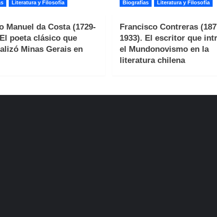
as
Literatura y Filosofía
Biografías
Literatura y Filosofía
o Manuel da Costa (1729-
Francisco Contreras (187
 El poeta clásico que
1933). El escritor que int
alizó Minas Gerais en
el Mundonovismo en la
literatura chilena