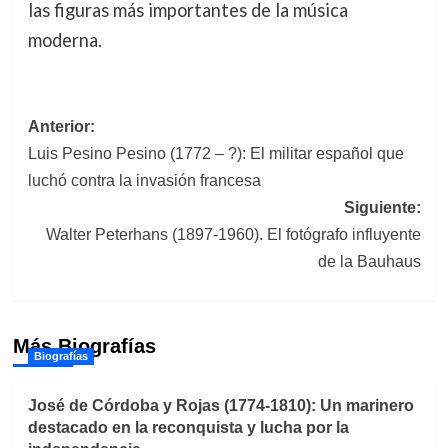
las figuras más importantes de la música
moderna.
Navegación
Anterior:
Luis Pesino Pesino (1772 – ?): El militar español que
de
luchó contra la invasión francesa
entradas
Siguiente:
Walter Peterhans (1897-1960). El fotógrafo influyente
de la Bauhaus
Más Biografías
Biografías
José de Córdoba y Rojas (1774-1810): Un marinero
destacado en la reconquista y lucha por la