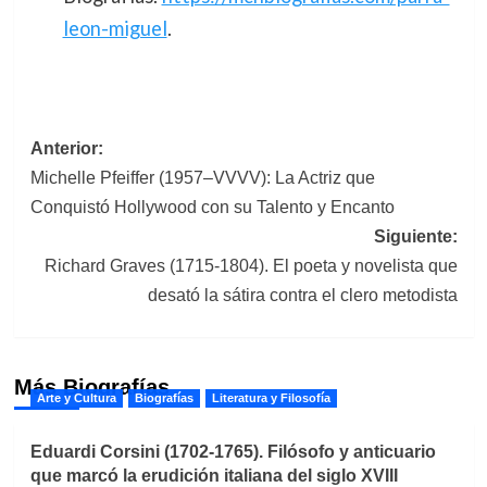
leon-miguel
.
Navegación
Anterior:
Michelle Pfeiffer (1957–VVVV): La Actriz que
de
Conquistó Hollywood con su Talento y Encanto
entradas
Siguiente:
Richard Graves (1715-1804). El poeta y novelista que
desató la sátira contra el clero metodista
Más Biografías
Arte y Cultura
Biografías
Literatura y Filosofía
Eduardi Corsini (1702-1765). Filósofo y anticuario
que marcó la erudición italiana del siglo XVIII