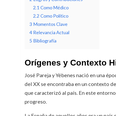
2.1
Como Médico
2.2
Como Político
3
Momentos Clave
4
Relevancia Actual
5
Bibliografía
Orígenes y Contexto H
José Pareja y Yébenes nació en una époc
del XX se encontraba en un contexto de ag
que caracterizó al país. En este entorno
progreso.
La España de aquellos años era un país 