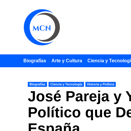
Saltar
al
contenido
Biografías
Arte y Cultura
Ciencia y Tecnolog
Biografías
Ciencia y Tecnología
Historia y Política
José Pareja y 
Político que De
España