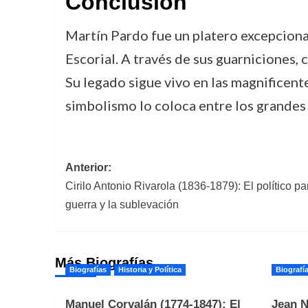
Conclusión
Martín Pardo fue un platero excepciona
Escorial. A través de sus guarniciones, 
Su legado sigue vivo en las magnificent
simbolismo lo coloca entre los grandes
Navegación
Anterior:
Cirilo Antonio Rivarola (1836-1879): El político p
de
guerra y la sublevación
entradas
Más Biografías
Biografías
Historia y Política
Biografí
Manuel Corvalán (1774-1847): El
Jean N