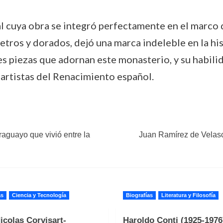
l cuya obra se integró perfectamente en el marco 
cetros y dorados, dejó una marca indeleble en la his
es piezas que adornan este monasterio, y su habilid
 artistas del Renacimiento español.
araguayo que vivió entre la
Juan Ramírez de Velasc
as
Ciencia y Tecnología
Biografías
Literatura y Filosofía
icolas Corvisart-
Haroldo Conti (1925-1976)