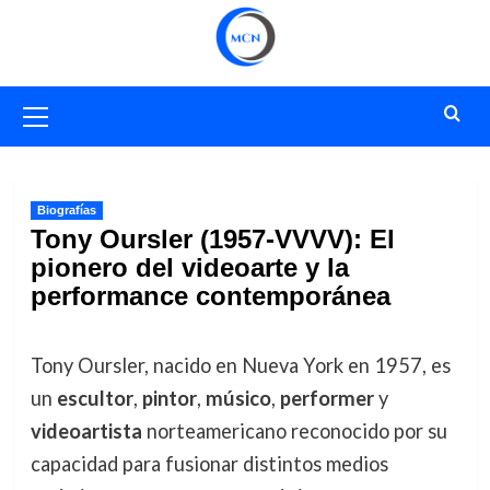
Saltar
al
contenido
Menú
primario
Biografías
Tony Oursler (1957-VVVV): El
pionero del videoarte y la
performance contemporánea
Tony Oursler, nacido en Nueva York en 1957, es
un
escultor
,
pintor
,
músico
,
performer
y
videoartista
norteamericano reconocido por su
capacidad para fusionar distintos medios