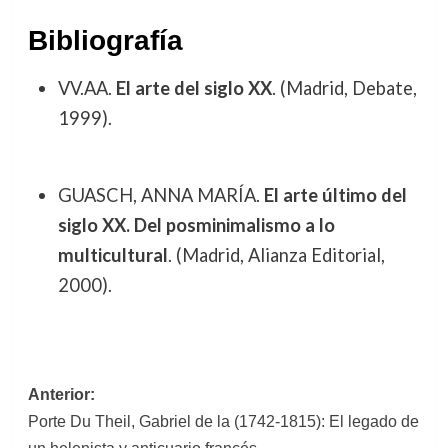
Bibliografía
VV.AA.
El arte del siglo XX
. (Madrid, Debate,
1999).
GUASCH, ANNA MARÍA.
El arte último del
siglo XX. Del posminimalismo a lo
multicultural
. (Madrid, Alianza Editorial,
2000).
Navegación
Anterior:
Porte Du Theil, Gabriel de la (1742-1815): El legado de
de