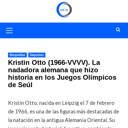
Saltar
al
contenido
Menú
primario
Biografías
Deportes
Kristin Otto (1966-VVVV). La
nadadora alemana que hizo
historia en los Juegos Olímpicos
de Seúl
Kristin Otto, nacida en Leipzig el 7 de febrero
de 1966, es una de las figuras más destacadas de
la natación en la antigua Alemania Oriental. Su