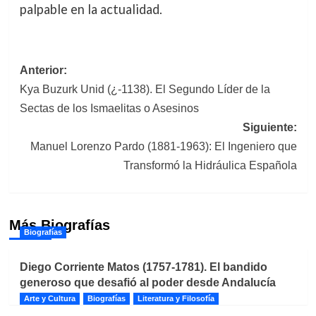
palpable en la actualidad.
Navegación
Anterior:
Kya Buzurk Unid (¿-1138). El Segundo Líder de la
de
Sectas de los Ismaelitas o Asesinos
entradas
Siguiente:
Manuel Lorenzo Pardo (1881-1963): El Ingeniero que
Transformó la Hidráulica Española
Más Biografías
Biografías
Diego Corriente Matos (1757-1781). El bandido
generoso que desafió al poder desde Andalucía
Arte y Cultura
Biografías
Literatura y Filosofía