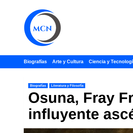
Saltar
al
contenido
Biografías
Arte y Cultura
Ciencia y Tecnolog
Biografías
Literatura y Filosofía
Osuna, Fray Fr
influyente asc