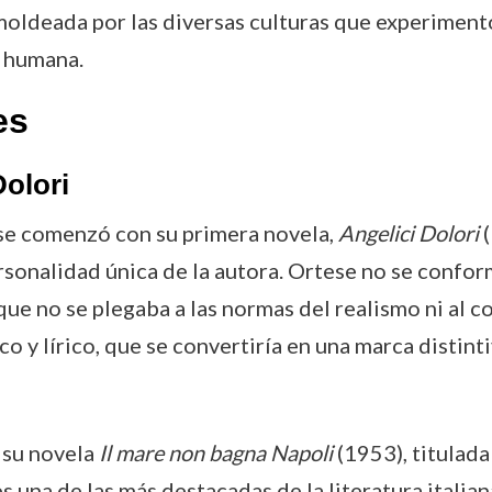
o moldeada por las diversas culturas que experiment
n humana.
es
Dolori
ese comenzó con su primera novela,
Angelici Dolori
(
ersonalidad única de la autora. Ortese no se confor
que no se plegaba a las normas del realismo ni al 
o y lírico, que se convertiría en una marca distinti
 su novela
Il mare non bagna Napoli
(1953), titulad
s una de las más destacadas de la literatura italiana