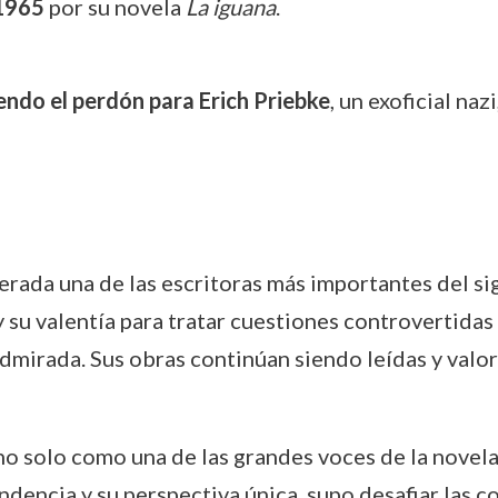
 1965
por su novela
La iguana
.
endo el perdón para Erich Priebke
, un exoficial na
ada una de las escritoras más importantes del sigl
y su valentía para tratar cuestiones controvertidas 
admirada. Sus obras continúan siendo leídas y val
no solo como una de las grandes voces de la novel
ndencia y su perspectiva única, supo desafiar las 