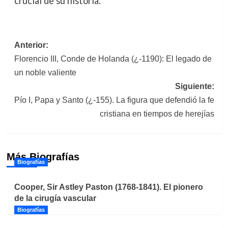
crucial de su historia.
Navegación
Anterior:
Florencio III, Conde de Holanda (¿-1190): El legado de
de
un noble valiente
entradas
Siguiente:
Pío I, Papa y Santo (¿-155). La figura que defendió la fe
cristiana en tiempos de herejías
Más Biografías
Biografías
Cooper, Sir Astley Paston (1768-1841). El pionero
de la cirugía vascular
Biografías