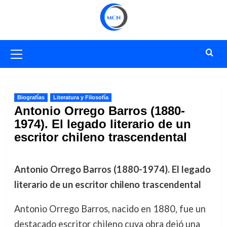
Saltar
al
contenido
Menú
primario
Biografías
Literatura y Filosofía
Antonio Orrego Barros (1880-
1974). El legado literario de un
escritor chileno trascendental
Antonio Orrego Barros (1880-1974). El legado
literario de un escritor chileno trascendental
Antonio Orrego Barros, nacido en 1880, fue un
destacado escritor chileno cuya obra dejó una