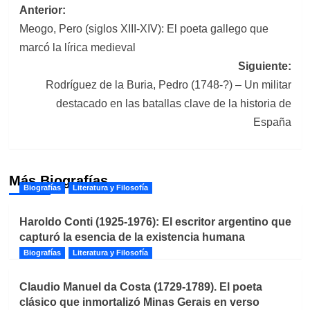
Navegación
Anterior:
Meogo, Pero (siglos XIII-XIV): El poeta gallego que
de
marcó la lírica medieval
entradas
Siguiente:
Rodríguez de la Buria, Pedro (1748-?) – Un militar
destacado en las batallas clave de la historia de
España
Más Biografías
Biografías
Literatura y Filosofía
Haroldo Conti (1925-1976): El escritor argentino que
capturó la esencia de la existencia humana
Biografías
Literatura y Filosofía
Claudio Manuel da Costa (1729-1789). El poeta
clásico que inmortalizó Minas Gerais en verso