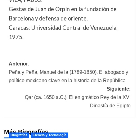
Gestas de Juan de Orpín en la fundación de
Barcelona y defensa de oriente.
Caracas: Universidad Central de Venezuela,
1975.
Navegación
Anterior:
Peña y Peña, Manuel de la (1789-1850). El abogado y
de
político mexicano clave en la historia de la República
entradas
Siguiente:
Qar (ca. 1650 a.C.). El enigmático Rey de la XVI
Dinastía de Egipto
Más Biografías
Biografías
Ciencia y Tecnología