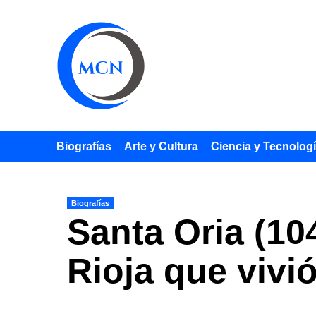
Saltar
al
contenido
Biografías
Arte y Cultura
Ciencia y Tecnolog
Biografías
Santa Oria (10
Rioja que vivi