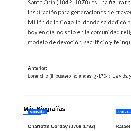
Santa Oria (1042-1070) es una figura re
inspiración para generaciones de creyent
Millán de la Cogolla, donde se dedicó a 
hoy en día, no solo en la comunidad reli
modelo de devoción, sacrificio y fe inqu
Navegación
Anterior:
Lorencillo (filibustero holandés, ¿-1704). La vida 
de
entradas
Más Biografías
Biografías
Arte y Cu
Charlotte Corday (1768-1793).
Rafael