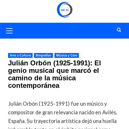
Saltar
al
contenido
Menú
primario
Arte y Cultura
Biografías
Música y Cine
Julián Orbón (1925-1991): El
genio musical que marcó el
camino de la música
contemporánea
Julián Orbón (1925-1991) fue un músico y
compositor de gran relevancia nacido en Avilés,
España. Su trayectoria artística dejó una huella