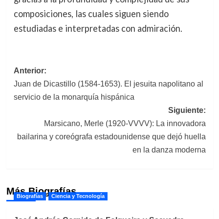
composiciones, las cuales siguen siendo
estudiadas e interpretadas con admiración.
Navegación
Anterior:
Juan de Dicastillo (1584-1653). El jesuita napolitano al
de
servicio de la monarquía hispánica
entradas
Siguiente:
Marsicano, Merle (1920-VVVV): La innovadora
bailarina y coreógrafa estadounidense que dejó huella
en la danza moderna
Más Biografías
Biografías
Ciencia y Tecnología