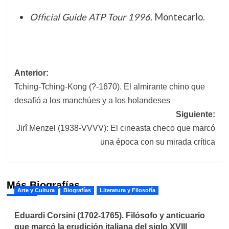
Official Guide ATP Tour 1996
. Montecarlo.
Navegación
Anterior:
Tching-Tching-Kong (?-1670). El almirante chino que
de
desafió a los manchúes y a los holandeses
entradas
Siguiente:
Jirî Menzel (1938-VVVV): El cineasta checo que marcó
una época con su mirada crítica
Más Biografías
Arte y Cultura
Biografías
Literatura y Filosofía
Eduardi Corsini (1702-1765). Filósofo y anticuario
que marcó la erudición italiana del siglo XVIII