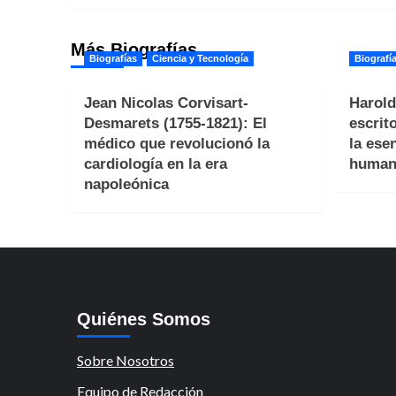
entradas
Más Biografías
Biografías
Ciencia y Tecnología
Biografí
Jean Nicolas Corvisart-
Harold
Desmarets (1755-1821): El
escrit
médico que revolucionó la
la ese
cardiología en la era
human
napoleónica
Quiénes Somos
Sobre Nosotros
Equipo de Redacción