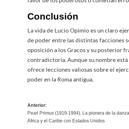
favor de los poderosos o cometían erro
Conclusión
La vida de Lucio Opimio es un claro eje
de poder entre las distintas facciones s
oposición a los Gracos y su posterior f
contradictoria. Aunque su nombre está a
ofrece lecciones valiosas sobre el ejerc
poder en la Roma antigua.
Navegación
Anterior:
Pearl Primus (1919-1994). La pionera de la danz
de
África y el Caribe con Estados Unidos