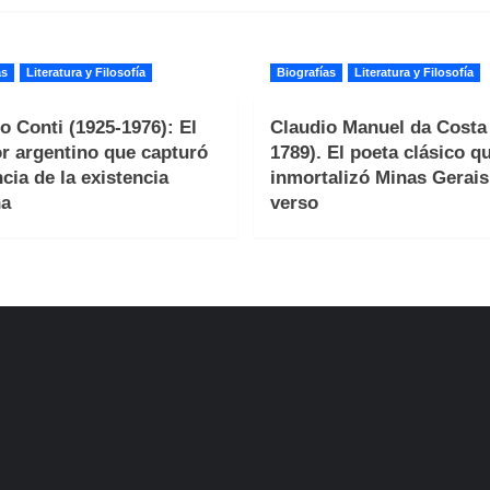
as
Literatura y Filosofía
Biografías
Literatura y Filosofía
o Conti (1925-1976): El
Claudio Manuel da Costa 
or argentino que capturó
1789). El poeta clásico q
ncia de la existencia
inmortalizó Minas Gerais
a
verso