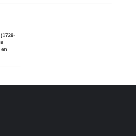
(1729-
ue
 en