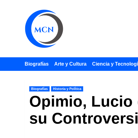
Saltar
al
contenido
Biografías
Arte y Cultura
Ciencia y Tecnolog
Biografías
Historia y Política
Opimio, Lucio 
su Controversi