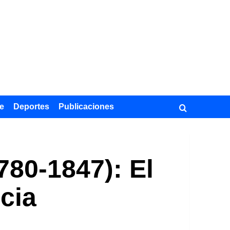
e
Deportes
Publicaciones
80-1847): El
cia