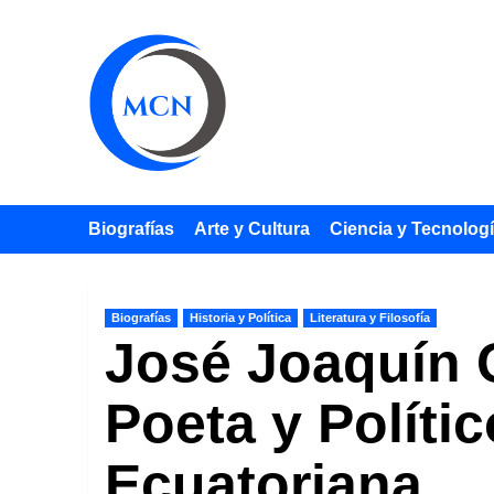
Saltar
al
contenido
Biografías
Arte y Cultura
Ciencia y Tecnolog
Biografías
Historia y Política
Literatura y Filosofía
José Joaquín O
Poeta y Políti
Ecuatoriana