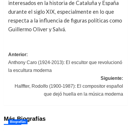
interesados en la historia de Cataluña y España
durante el siglo XIX, especialmente en lo que
respecta a la influencia de figuras políticas como
Guillermo Oliver y Salvá.
Navegación
Anterior:
Anthony Caro (1924-2013): El escultor que revolucionó
de
la escultura moderna
entradas
Siguiente:
Halffter, Rodolfo (1900-1987): El compositor español
que dejó huella en la música moderna
Más Biografías
Biografías