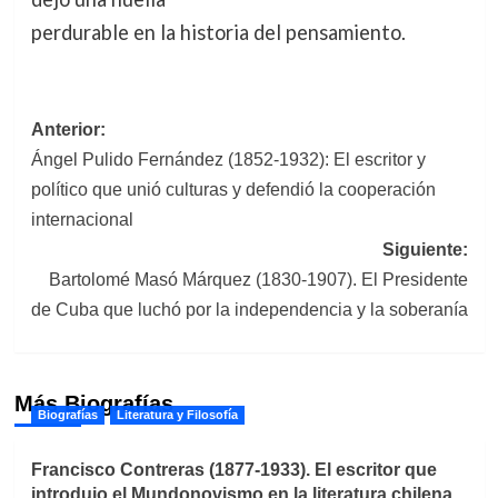
perdurable en la historia del pensamiento.
Navegación
Anterior:
Ángel Pulido Fernández (1852-1932): El escritor y
de
político que unió culturas y defendió la cooperación
entradas
internacional
Siguiente:
Bartolomé Masó Márquez (1830-1907). El Presidente
de Cuba que luchó por la independencia y la soberanía
Más Biografías
Biografías
Literatura y Filosofía
Francisco Contreras (1877-1933). El escritor que
introdujo el Mundonovismo en la literatura chilena