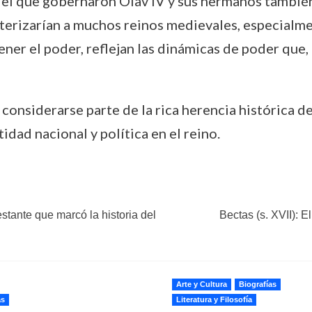
 el que gobernaron Olav IV y sus hermanos tambié
cterizarían a muchos reinos medievales, especialme
ener el poder, reflejan las dinámicas de poder que
 considerarse parte de la rica herencia histórica 
idad nacional y política en el reino.
stante que marcó la historia del
Bectas (s. XVII): E
Arte y Cultura
Biografías
as
Literatura y Filosofía