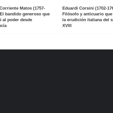
Corriente Matos (1757-
Eduardi Corsini (1702-176
 El bandido generoso que
Filósofo y anticuario qu
ó al poder desde
la erudición italiana del s
cía
XVIII