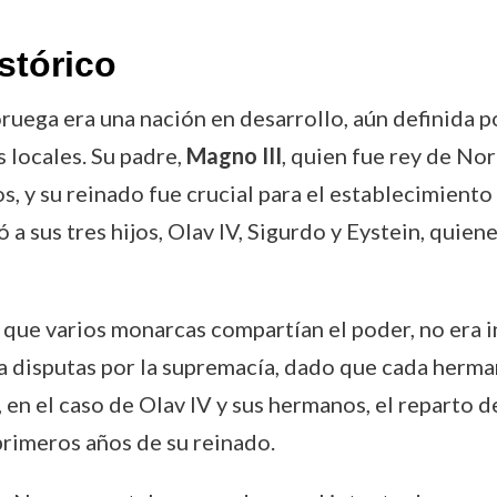
stórico
ruega era una nación en desarrollo, aún definida p
s locales. Su padre,
Magno III
, quien fue rey de No
os, y su reinado fue crucial para el establecimient
ó a sus tres hijos, Olav IV, Sigurdo y Eystein, quie
la que varios monarcas compartían el poder, no era
 a disputas por la supremacía, dado que cada herm
 en el caso de Olav IV y sus hermanos, el reparto 
primeros años de su reinado.