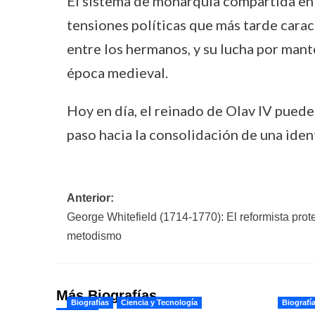
El sistema de monarquía compartida en
tensiones políticas que más tarde cara
entre los hermanos, y su lucha por mant
época medieval.
Hoy en día, el reinado de Olav IV puede
paso hacia la consolidación de una ident
Navegación
Anterior:
George Whitefield (1714-1770): El reformista prote
de
metodismo
entradas
Más Biografías
Biografías
Ciencia y Tecnología
Biografí