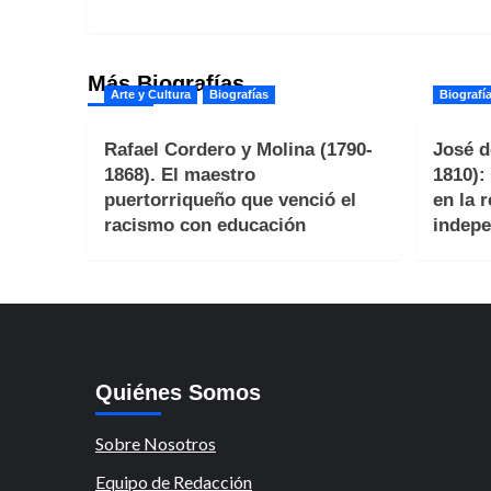
entradas
Más Biografías
Arte y Cultura
Biografías
Biografí
Rafael Cordero y Molina (1790-
José d
1868). El maestro
1810):
puertorriqueño que venció el
en la 
racismo con educación
indepe
Quiénes Somos
Sobre Nosotros
Equipo de Redacción