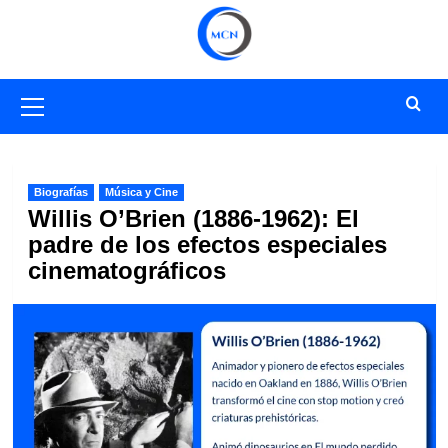
Saltar
al
contenido
Menú
primario
Biografías
Música y Cine
Willis O’Brien (1886-1962): El
padre de los efectos especiales
cinematográficos