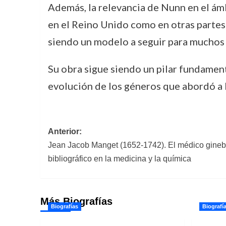
Además, la relevancia de Nunn en el ámb
en el Reino Unido como en otras partes
siendo un modelo a seguir para muchos e
Su obra sigue siendo un pilar fundament
evolución de los géneros que abordó a l
Navegación
Anterior:
Jean Jacob Manget (1652-1742). El médico gineb
de
bibliográfico en la medicina y la química
entradas
Más Biografías
Biografías
Biografí