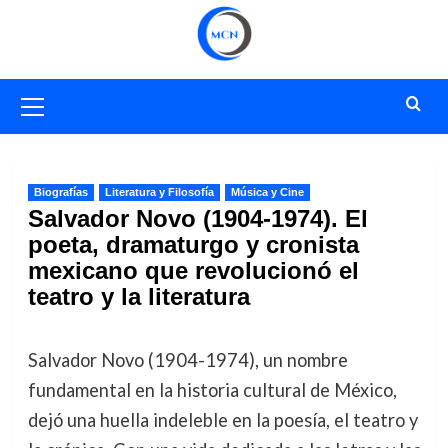
Saltar
al
contenido
Menú
primario
Biografías
Literatura y Filosofía
Música y Cine
Salvador Novo (1904-1974). El
poeta, dramaturgo y cronista
mexicano que revolucionó el
teatro y la literatura
Salvador Novo (1904-1974), un nombre
fundamental en la historia cultural de México,
dejó una huella indeleble en la poesía, el teatro y