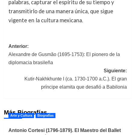
palabras, capturar el espíritu de su tiempo y
transmitirlo de una manera única, que sigue
vigente en la cultura mexicana.
Navegación
Anterior:
Alexandre de Gusmão (1695-1753): El pionero de la
de
diplomacia brasileña
entradas
Siguiente:
Kutir-Nakhkhunte I (ca. 1730-1700 a.C.). El gran
príncipe elamita que desafió a Babilonia
Más Biografías
Arte y Cultura
Biografías
Antonio Cortesi (1796-1879). El Maestro del Ballet