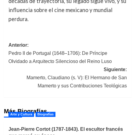
décadas de trayectoria, su legado sigue vivo, y su
influencia sobre el cine mexicano y mundial
perdura.
Navegación
Anterior:
Pedro II de Portugal (1648–1706): De Príncipe
de
Olvidado a Arquitecto Silencioso del Reino Luso
entradas
Siguiente:
Mamerto, Claudiano (s. V): El Hermano de San
Mamerto y sus Contribuciones Teológicas
Más Biografías
Arte y Cultura
Biografías
Jean-Pierre Cortot (1787-1843). El escultor francés