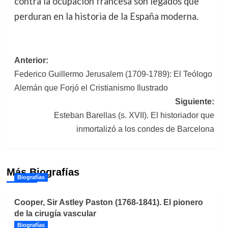
contra la ocupación francesa son legados que
perduran en la historia de la España moderna.
Navegación
Anterior:
Federico Guillermo Jerusalem (1709-1789): El Teólogo
de
Alemán que Forjó el Cristianismo Ilustrado
entradas
Siguiente:
Esteban Barellas (s. XVII). El historiador que
inmortalizó a los condes de Barcelona
Más Biografías
Biografías
Cooper, Sir Astley Paston (1768-1841). El pionero
de la cirugía vascular
Biografías