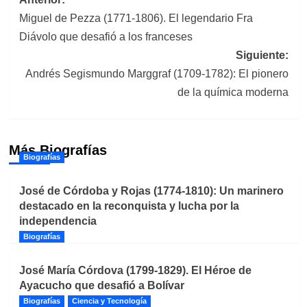
Navegación
Miguel de Pezza (1771-1806). El legendario Fra
de
Diávolo que desafió a los franceses
entradas
Siguiente:
Andrés Segismundo Marggraf (1709-1782): El pionero
de la química moderna
Más Biografías
Biografías
José de Córdoba y Rojas (1774-1810): Un marinero
destacado en la reconquista y lucha por la
independencia
Biografías
José María Córdova (1799-1829). El Héroe de
Ayacucho que desafió a Bolívar
Biografías
Ciencia y Tecnología