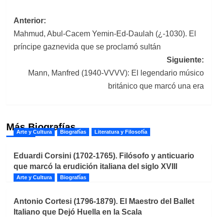
Navegación
Anterior:
Mahmud, Abul-Cacem Yemin-Ed-Daulah (¿-1030). El
de
príncipe gaznevida que se proclamó sultán
entradas
Siguiente:
Mann, Manfred (1940-VVVV): El legendario músico
británico que marcó una era
Más Biografías
Arte y Cultura
Biografías
Literatura y Filosofía
Eduardi Corsini (1702-1765). Filósofo y anticuario
que marcó la erudición italiana del siglo XVIII
Arte y Cultura
Biografías
Antonio Cortesi (1796-1879). El Maestro del Ballet
Italiano que Dejó Huella en la Scala