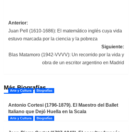
Navegación
Anterior:
Juan Pell (1610-1686): El matemático inglés cuya vida
de
estuvo marcada por la ciencia y la pobreza
entradas
Siguiente:
Blas Matamoro (1942-VVVV): Un recorrido por la vida y
obra de un escritor argentino en Madrid
Más Biografías
Arte y Cultura
Biografías
Antonio Cortesi (1796-1879). El Maestro del Ballet
Italiano que Dejó Huella en la Scala
Arte y Cultura
Biografías