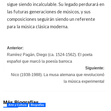
sigue siendo incalculable. Su legado perdurará en
las futuras generaciones de músicos, y sus
composiciones seguirán siendo un referente
para la música clásica moderna.
Navegación
Anterior:
Ramírez Pagán, Diego (ca. 1524-1562). El poeta
de
español que marcó la poesía barroca
entradas
Siguiente:
Nico (1938-1988). La musa alemana que revolucionó
la música experimental
Más Biografías
Arte y Cultura
Biografías