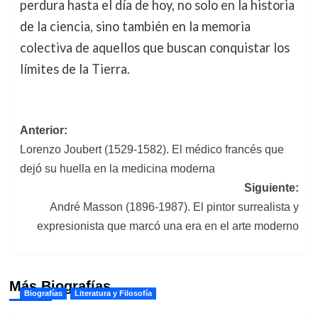
perdura hasta el día de hoy, no solo en la historia
de la ciencia, sino también en la memoria
colectiva de aquellos que buscan conquistar los
límites de la Tierra.
Navegación
Anterior:
Lorenzo Joubert (1529-1582). El médico francés que
de
dejó su huella en la medicina moderna
entradas
Siguiente:
André Masson (1896-1987). El pintor surrealista y
expresionista que marcó una era en el arte moderno
Más Biografías
Biografías
Literatura y Filosofía