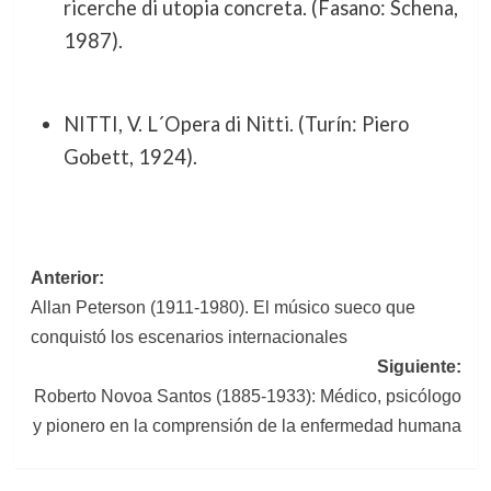
ricerche di utopia concreta. (Fasano: Schena,
1987).
NITTI, V. L´Opera di Nitti. (Turín: Piero
Gobett, 1924).
Navegación
Anterior:
Allan Peterson (1911-1980). El músico sueco que
de
conquistó los escenarios internacionales
entradas
Siguiente:
Roberto Novoa Santos (1885-1933): Médico, psicólogo
y pionero en la comprensión de la enfermedad humana