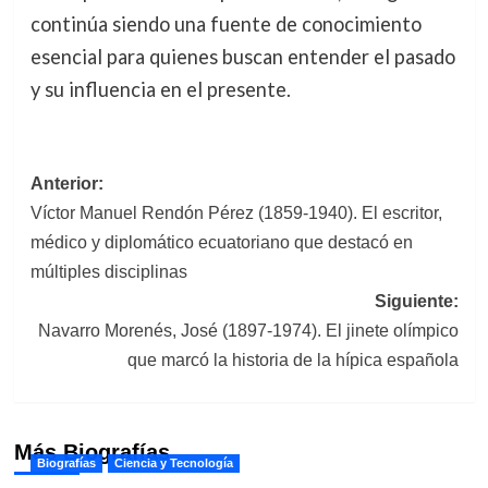
continúa siendo una fuente de conocimiento
esencial para quienes buscan entender el pasado
y su influencia en el presente.
Navegación
Anterior:
Víctor Manuel Rendón Pérez (1859-1940). El escritor,
de
médico y diplomático ecuatoriano que destacó en
entradas
múltiples disciplinas
Siguiente:
Navarro Morenés, José (1897-1974). El jinete olímpico
que marcó la historia de la hípica española
Más Biografías
Biografías
Ciencia y Tecnología