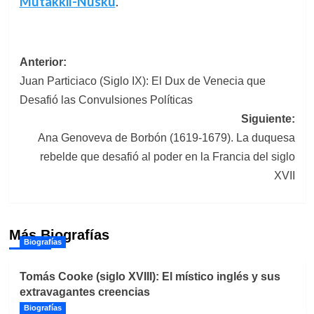
Mutakkil-Nusku
.
Navegación
Anterior:
Juan Particiaco (Siglo IX): El Dux de Venecia que
de
Desafió las Convulsiones Políticas
entradas
Siguiente:
Ana Genoveva de Borbón (1619-1679). La duquesa
rebelde que desafió al poder en la Francia del siglo
XVII
Más Biografías
Biografías
Tomás Cooke (siglo XVIII): El místico inglés y sus
extravagantes creencias
Biografías