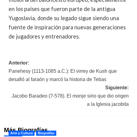
en los países que fueron parte de la antigua
Yugoslavia, donde su legado sigue siendo una
fuente de inspiración para nuevas generaciones
de jugadores y entrenadores.
Navegación
Anterior:
Panehesy (1113-1085 a.C.): El virrey de Kush que
de
desafió al faraón y marcó la historia de Tebas
entradas
Siguiente:
Jacobo Baradeo (?-578). El monje sirio que dio origen
a la Iglesia jacobita
Más Biografías
Arte y Cultura
Biografías