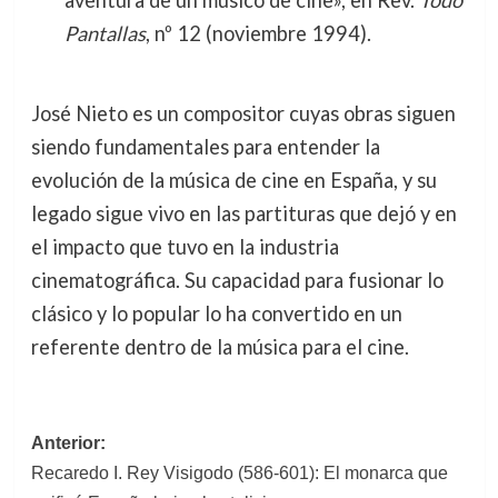
aventura de un músico de cine», en Rev.
Todo
Pantallas
, nº 12 (noviembre 1994).
José Nieto es un compositor cuyas obras siguen
siendo fundamentales para entender la
evolución de la música de cine en España, y su
legado sigue vivo en las partituras que dejó y en
el impacto que tuvo en la industria
cinematográfica. Su capacidad para fusionar lo
clásico y lo popular lo ha convertido en un
referente dentro de la música para el cine.
Navegación
Anterior:
Recaredo I. Rey Visigodo (586-601): El monarca que
de