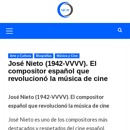
Saltar
al
contenido
Menú
primario
Arte y Cultura
Biografías
Música y Cine
José Nieto (1942-VVVV). El
compositor español que
revolucionó la música de cine
José Nieto (1942-VVVV). El compositor
español que revolucionó la música de cine
José Nieto es uno de los compositores más
destacados y respetados del cine español.