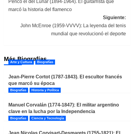
Perico el del Lunar (1894-1964). El guitarrista que
de
marcó la historia del flamenco
entradas
Siguiente:
John McEnroe (1959-VVVV): La leyenda del tenis
mundial que revolucionó el deporte
Más Biografías
Arte y Cultura
Biografías
Jean-Pierre Cortot (1787-1843). El escultor francés
que marcó su época
Biografías
Historia y Política
Manuel Corvalán (1774-1847): El militar argentino
clave en la lucha por la Independencia
Biografías
Ciencia y Tecnología
Jean Nicolas Corvisart-Desmarets (1755-1821): El