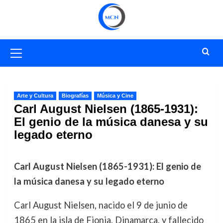
Saltar
al
contenido
Menú
primario
Arte y Cultura
Biografías
Música y Cine
Carl August Nielsen (1865-1931):
El genio de la música danesa y su
legado eterno
Carl August Nielsen (1865-1931): El genio de
la música danesa y su legado eterno
Carl August Nielsen, nacido el 9 de junio de
1865 en la isla de Fionia, Dinamarca, y fallecido