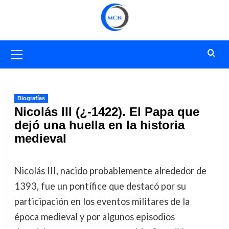
Saltar
al
contenido
Menú
primario
Biografías
Nicolás III (¿-1422). El Papa que
dejó una huella en la historia
medieval
Nicolás III, nacido probablemente alrededor de
1393, fue un pontífice que destacó por su
participación en los eventos militares de la
época medieval y por algunos episodios