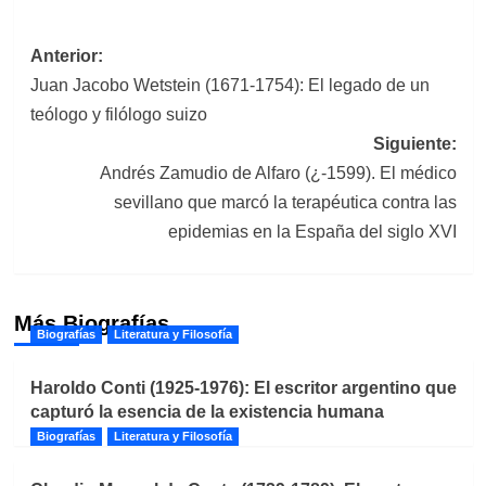
Navegación
Anterior:
Juan Jacobo Wetstein (1671-1754): El legado de un
de
teólogo y filólogo suizo
entradas
Siguiente:
Andrés Zamudio de Alfaro (¿-1599). El médico
sevillano que marcó la terapéutica contra las
epidemias en la España del siglo XVI
Más Biografías
Biografías
Literatura y Filosofía
Haroldo Conti (1925-1976): El escritor argentino que
capturó la esencia de la existencia humana
Biografías
Literatura y Filosofía