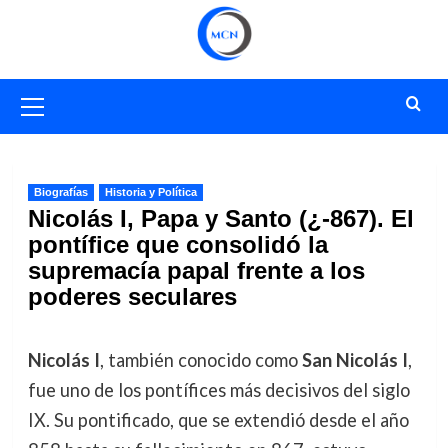
Saltar
al
contenido
Menú
primario
Biografías
Historia y Política
Nicolás I, Papa y Santo (¿-867). El
pontífice que consolidó la
supremacía papal frente a los
poderes seculares
Nicolás I
, también conocido como
San Nicolás I
,
fue uno de los pontífices más decisivos del siglo
IX. Su pontificado, que se extendió desde el año