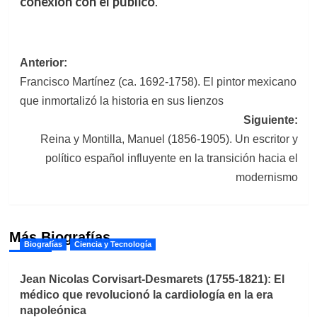
conexión con el público
.
Navegación
Anterior:
Francisco Martínez (ca. 1692-1758). El pintor mexicano
de
que inmortalizó la historia en sus lienzos
entradas
Siguiente:
Reina y Montilla, Manuel (1856-1905). Un escritor y
político español influyente en la transición hacia el
modernismo
Más Biografías
Biografías
Ciencia y Tecnología
Jean Nicolas Corvisart-Desmarets (1755-1821): El
médico que revolucionó la cardiología en la era
napoleónica