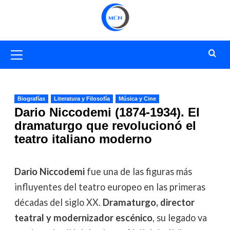
Saltar
al
contenido
Menú
primario
Biografías
Literatura y Filosofía
Música y Cine
Dario Niccodemi (1874-1934). El
dramaturgo que revolucionó el
teatro italiano moderno
Dario Niccodemi
fue una de las figuras más
influyentes del teatro europeo en las primeras
décadas del siglo XX.
Dramaturgo, director
teatral y modernizador escénico
, su legado va