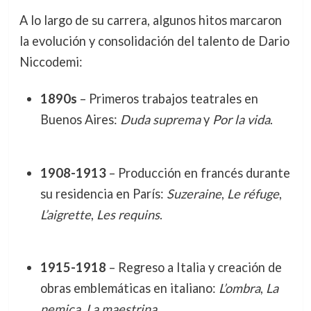
A lo largo de su carrera, algunos hitos marcaron
la evolución y consolidación del talento de Dario
Niccodemi:
1890s
– Primeros trabajos teatrales en
Buenos Aires:
Duda suprema
y
Por la vida
.
1908-1913
– Producción en francés durante
su residencia en París:
Suzeraine
,
Le réfuge
,
L’aigrette
,
Les requins
.
1915-1918
– Regreso a Italia y creación de
obras emblemáticas en italiano:
L’ombra
,
La
nemica
,
La maestrina
.