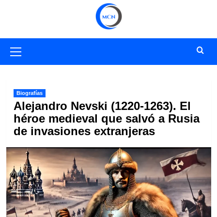
Saltar
al
contenido
Menú
primario
Biografías
Alejandro Nevski (1220-1263). El
héroe medieval que salvó a Rusia
de invasiones extranjeras