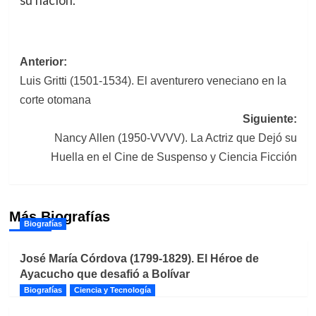
su nación.
Navegación
Anterior:
Luis Gritti (1501-1534). El aventurero veneciano en la
de
corte otomana
entradas
Siguiente:
Nancy Allen (1950-VVVV). La Actriz que Dejó su
Huella en el Cine de Suspenso y Ciencia Ficción
Más Biografías
Biografías
José María Córdova (1799-1829). El Héroe de
Ayacucho que desafió a Bolívar
Biografías
Ciencia y Tecnología