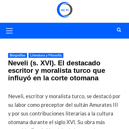
Saltar
al
contenido
Menú
primario
Biografías
Literatura y Filosofía
Neveli (s. XVI). El destacado
escritor y moralista turco que
influyó en la corte otomana
Neveli, escritor y moralista turco, se destacó por
su labor como preceptor del sultán Amurates III
y por sus contribuciones literarias a la cultura
otomana durante el siglo XVI. Su obra más