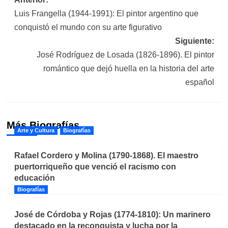
Navegación
Luis Frangella (1944-1991): El pintor argentino que
de
conquistó el mundo con su arte figurativo
entradas
Siguiente:
José Rodríguez de Losada (1826-1896). El pintor
romántico que dejó huella en la historia del arte
español
Más Biografías
Arte y Cultura
Biografías
Rafael Cordero y Molina (1790-1868). El maestro
puertorriqueño que venció el racismo con
educación
Biografías
José de Córdoba y Rojas (1774-1810): Un marinero
destacado en la reconquista y lucha por la