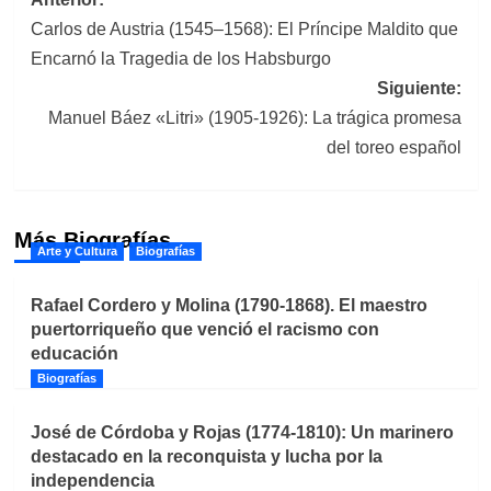
Navegación
Carlos de Austria (1545–1568): El Príncipe Maldito que
de
Encarnó la Tragedia de los Habsburgo
entradas
Siguiente:
Manuel Báez «Litri» (1905-1926): La trágica promesa
del toreo español
Más Biografías
Arte y Cultura
Biografías
Rafael Cordero y Molina (1790-1868). El maestro
puertorriqueño que venció el racismo con
educación
Biografías
José de Córdoba y Rojas (1774-1810): Un marinero
destacado en la reconquista y lucha por la
independencia