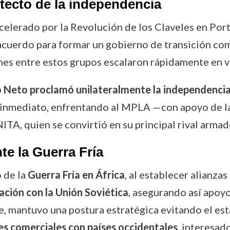
tecto de la independencia
celerado por la Revolución de los Claveles en Por
 acuerdo para formar un gobierno de transición co
es entre estos grupos escalaron rápidamente en v
 Neto proclamó unilateralmente la independenci
i de inmediato, enfrentando al MPLA —con apoyo de
NITA, quien se convirtió en su principal rival armad
te la Guerra Fría
o de la
Guerra Fría en África
, al establecer alianza
ción con la Unión Soviética
, asegurando así apoyo
, mantuvo una postura estratégica evitando el est
es comerciales con países occidentales
, interesad