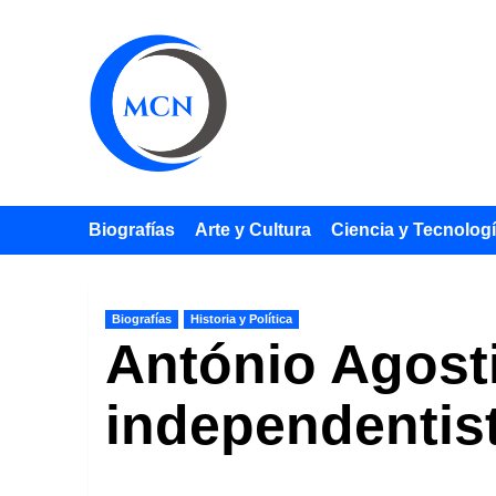
Saltar
al
contenido
Biografías
Arte y Cultura
Ciencia y Tecnolog
Biografías
Historia y Política
António Agosti
independentist