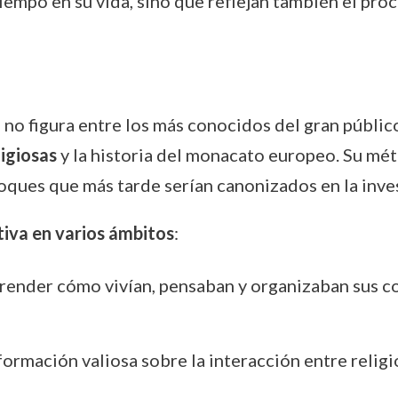
tiempo en su vida, sino que reflejan también el p
i
no figura entre los más conocidos del gran públic
ligiosas
y la historia del monacato europeo. Su mét
oques que más tarde serían canonizados en la inve
tiva en varios ámbitos
:
render cómo vivían, pensaban y organizaban sus c
formación valiosa sobre la interacción entre religió