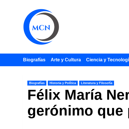
Saltar
al
contenido
Biografías
Arte y Cultura
Ciencia y Tecnolog
Biografías
Historia y Política
Literatura y Filosofía
Félix María Ne
gerónimo que p