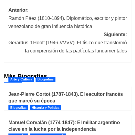
Navegación
Anterior:
Ramón Páez (1810-1894). Diplomático, escritor y pintor
de
venezolano de gran influencia histórica
entradas
Siguiente:
Gerardus ‘t Hooft (1946-VVVV): El físico que transformó
la comprensión de las partículas fundamentales
Más Biografías
Arte y Cultura
Biografías
Jean-Pierre Cortot (1787-1843). El escultor francés
que marcó su época
Biografías
Historia y Política
Manuel Corvalán (1774-1847): El militar argentino
clave en la lucha por la Independencia