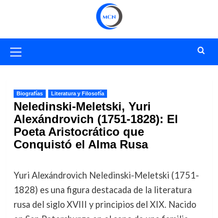
Saltar
al
contenido
Menú
primario
Biografías
Literatura y Filosofía
Neledinski-Meletski, Yuri
Alexándrovich (1751-1828): El
Poeta Aristocrático que
Conquistó el Alma Rusa
Yuri Alexándrovich Neledinski-Meletski (1751-
1828) es una figura destacada de la literatura
rusa del siglo XVIII y principios del XIX. Nacido