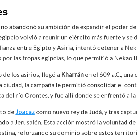
es
II no abandonó su ambición de expandir el poder de 
 egipcio volvió a reunir un ejército más fuerte y se
lianza entre Egipto y Asiria, intentó detener a Nek
por las tropas egipcias, lo que permitió a Nekao II
 de los asirios, llegó a
Kharrán
en el 609 a.C., una
ciudad, la campaña le permitió consolidar el contro
ca del río Orontes, y fue allí donde se enfrentó a l
nto de
Joacaz
como nuevo rey de Judá, y tras captur
sado a Jerusalén. Esta acción mostró la voluntad d
lestina, reforzando su dominio sobre estos territor