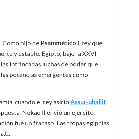
e. Como hijo de
Psammético I
, rey que
erte y estable. Egipto, bajo la XXVI
 las intrincadas luchas de poder que
o a las potencias emergentes como
amia, cuando el rey asirio
Assur-uballit
espuesta, Nekao II envió un ejército
nción fue un fracaso. Las tropas egipcias
a.C.