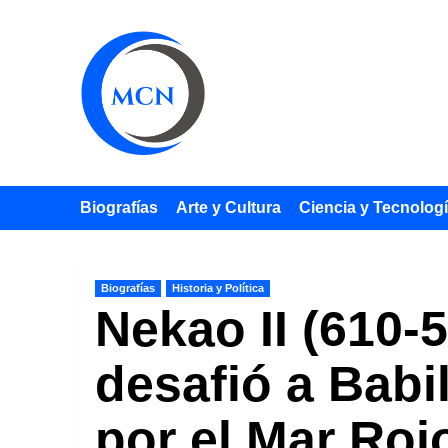
Saltar
al
contenido
Biografías
Arte y Cultura
Ciencia y Tecnolog
Biografías
Historia y Política
Nekao II (610-5
desafió a Babi
por el Mar Roj