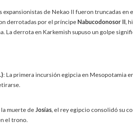
s expansionistas de Nekao II fueron truncadas en el
ron derrotadas por el príncipe
Nabucodonosor II
, h
na. La derrota en Karkemish supuso un golpe signific
.)
: La primera incursión egipcia en Mesopotamia en
tirarse.
s la muerte de
Josías
, el rey egipcio consolidó su c
n el trono.