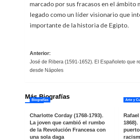
marcado por sus fracasos en el ámbito m
legado como un líder visionario que int
importante de la historia de Egipto.
Navegación
Anterior:
José de Ribera (1591-1652). El Españoleto que re
de
desde Nápoles
entradas
Más Biografías
Biografías
Arte y Cu
Charlotte Corday (1768-1793).
Rafael
La joven que cambió el rumbo
1868).
de la Revolución Francesa con
puerto
una sola daga
racism